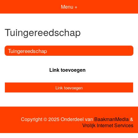
Menu +
Tuingereedschap
Tuingereedschap
Link toevoegen
Link toevoegen
Copyright © 2025 Onderdeel van
BaakmanMedia
&
Vrolijk Internet Services