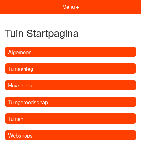
Menu +
Tuin Startpagina
Algemeen
Tuinaanleg
Hoveniers
Tuingereedschap
Tuinen
Webshops